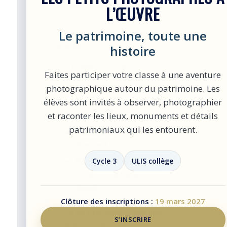
reconnue d’utilité publique, œuvre
L’ŒUVRE
pour la préservation et la sauvegarde
Le patrimoine, toute une
du patrimoine bâti, paysager et
mobilier.
histoire
Son engagement repose sur trois
Faites participer votre classe à une aventure
piliers :
photographique autour du patrimoine. Les
élèves sont invités à observer, photographier
Valoriser
tous les patrimoines
et raconter les lieux, monuments et détails
d’exception ;
patrimoniaux qui les entourent.
Rassembler
ceux qui les
défendent ;
Cycle 3
ULIS collège
Transmettre
les savoir-faire et
sensibiliser les acteurs de
demain.
Clôture des inscriptions :
19 mars 2027
C’est pour répondre à cette triple
S’INSCRIRE
ambition que les VMF ont lancé en